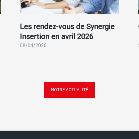
Accueil
Fil
Les rendez-vous de Synergie
Insertion en avril 2026
d'Ariane
08/04/2026
DERNIÈRES
ACTUALITÉS
NOTRE ACTUALITÉ