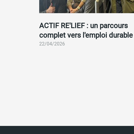
Accueil
Fil
ACTIF RE'LIEF : un parcours
complet vers l'emploi durable
d'Ariane
22/04/2026
DERNIÈRES
ACTUALITÉS