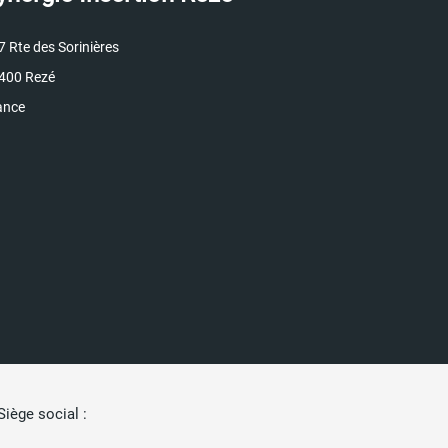
7 Rte des Sorinières
400
Rezé
ance
ège social :