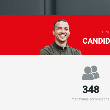
JE S
CANDI
348
Intérimaires accompagné