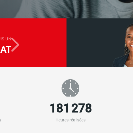
UIS UN
DAT
181 278
s
Heures réalisées