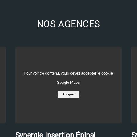
NOS AGENCES
Les rendez-vous de
Opération parrai
Synergie Insertion en
recevez 100 € !
avril 2026
27/01/2026
Pour voir ce contenu, vous devez accepter le cookie
08/04/2026
Synergie Insertion lance son 
Google Maps
de parrainage !
Tout au long du mois d’avril 2026, les
Accepter
équipes
Synergie Insertion
restent
mobilisées aux côtés des candidats,
des partenaires et d
Synergie Insertion Épinal
S