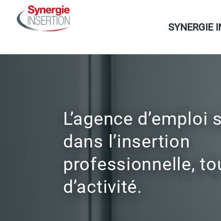
Aller
Navigation
au
SYNERGIE 
principale
contenu
principal
L’agence d’emploi 
dans l’insertion
professionnelle, t
d’activité.