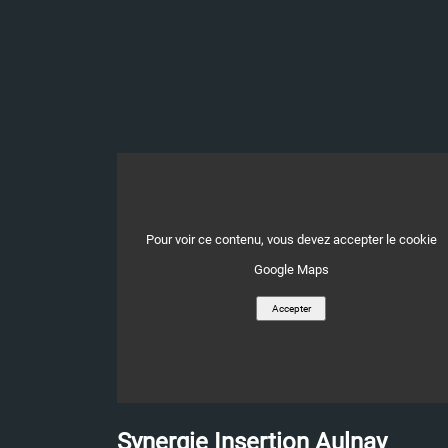
ACTIF RE'LIEF : un
parcours complet vers
l'emploi durable
Pour voir ce contenu, vous devez accepter le cookie
22/04/2026
Google Maps
En partenariat avec le GRETA-CFA
Accepter
Loire Atlantique, Synergie Insertion
Rezé a accompagné des femmes et
des hommes de nationalités
différentes dans u
Synergie Insertion Aulnay