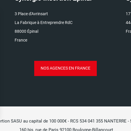
3 Place d'Avrinsart
17
La Fabrique à Entreprendre RdC
44
88000
Épinal
Fr
France
NOS AGENCES EN FRANCE
ertion SASU au capital de 100 000€ - RCS 534 041 355 NANTERRE - Si
160 bis, rue de Paris 92100 Boulogne-Billancourt