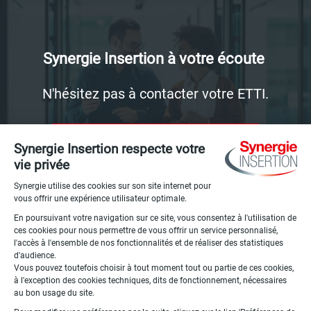
Synergie Insertion à votre écoute
Description
N'hésitez pas à contacter votre ETTI.
LIEN
MON AGENCE
LIEN
NOUS CONTACTER
"PAGE
"PAGE
AGENCE"
CONTACT"
Pied
Description
Synergie Insertion SASU au capital de 100 000€ - RCS 534
de
041 355 NANTERRE - Siège social :
page
160 bis, rue de Paris 92100 Boulogne-Billancourt