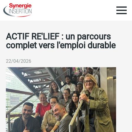
Aller
au
contenu
Naviga
principal
ACTIF RE'LIEF : un parcours
SYNERGIE INSERTION
princip
complet vers l'emploi durable
CANDIDATS
22/04/2026
Nos engagements
ENTREPRISES
Nous rejoindre
Notre mission
ACTUALITÉS
RSE
NOS AGENCES