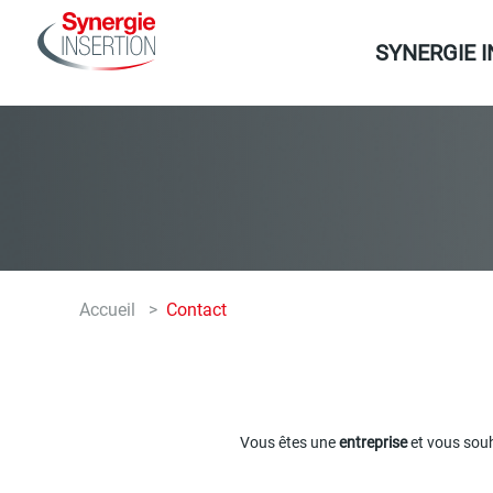
Aller
Navigation
au
SYNERGIE 
principale
contenu
principal
Accueil
Contact
Fil
d'Ariane
Vous êtes une
entreprise
et vous sou