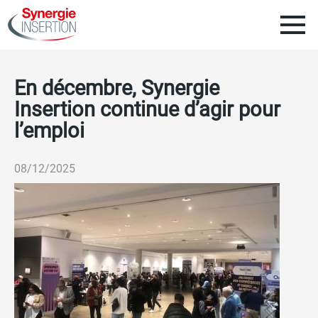
Aller
au
contenu
Naviga
principal
En décembre, Synergie
SYNERGIE INSERTION
princip
Insertion continue d’agir pour
l’emploi
CANDIDATS
Nos engagements
08/12/2025
ENTREPRISES
Nous rejoindre
Notre mission
ACTUALITÉS
RSE
NOS AGENCES