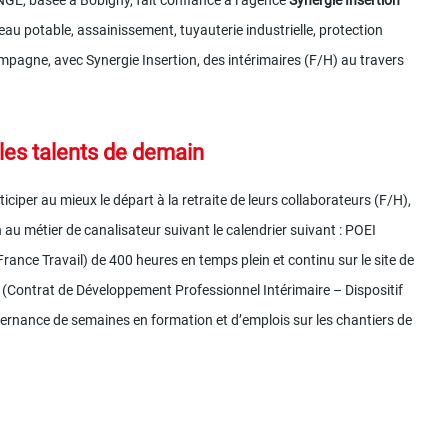
e NGE, basée à Bobigny, fait confiance à l’agence
Synergie Insertion
 (eau potable, assainissement, tuyauterie industrielle, protection
ompagne, avec Synergie Insertion, des intérimaires (F/H) au travers
 les talents de demain
iciper au mieux le départ à la retraite de leurs collaborateurs (F/H),
au métier de canalisateur suivant le calendrier suivant : POEI
France Travail) de 400 heures en temps plein et continu sur le site de
(Contrat de Développement Professionnel Intérimaire – Dispositif
rnance de semaines en formation et d’emplois sur les chantiers de