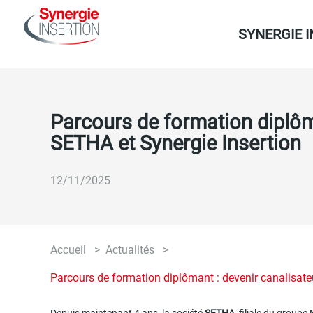
Aller
Navigation
au
SYNERGIE 
principale
contenu
principal
Parcours de formation diplôm
SETHA et Synergie Insertion
12/11/2025
Accueil
Actualités
Fil
Parcours de formation diplômant : devenir canalisate
d'Ariane