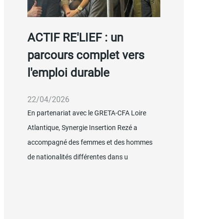
ACTIF RE'LIEF : un
Les re
parcours complet vers
Synergi
l'emploi durable
avril 2
22/04/2026
08/04/202
En partenariat avec le GRETA-CFA Loire
Tout au long 
Atlantique, Synergie Insertion Rezé a
équipes
Syne
accompagné des femmes et des hommes
mobilisées a
de nationalités différentes dans u
partenaires e